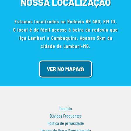
NOSSA LOCALIZAÇÃO
Estamos localizados na Rodovia BR 460, KM 10.
O local é de fácil acesso à beira da rodovia que
liga Lambari a Cambuquira. Apenas 5km da
cidade de Lambari-MG.
VER NO MAPA
Contato
Dúvidas Frequentes
Política de privacidade
Termos de Uso e Cancelamento