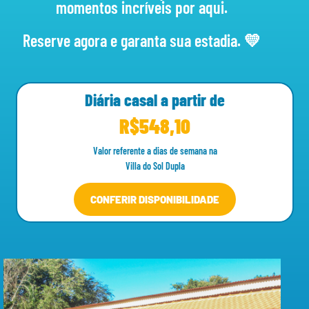
momentos incríveis por aqui.
Reserve agora e garanta sua estadia. 💛
Diária casal a partir de
R$548,
10
Valor referente a dias de semana na
Villa do Sol Dupla
CONFERIR DISPONIBILIDADE